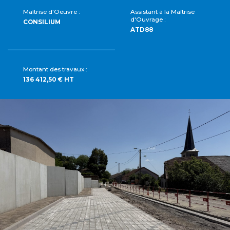
Maîtrise d'Oeuvre :
Assistant à la Maîtrise
d'Ouvrage :
CONSILIUM
ATD88
Montant des travaux :
136 412,50 € HT