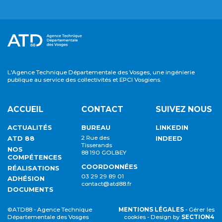
L'Agence Technique Départementale des Vosges, une ingénierie
publique au service des collectivités et EPCI Vosgiens.
ACCUEIL
CONTACT
SUIVEZ NOUS
ACTUALITÉS
BUREAU
LINKEDIN
ATD 88
2 Rue des
INDEED
Tisserands
NOS
88 190 GOLBEY
COMPÉTENCES
COORDONNÉES
RÉALISATIONS
03 29 29 89 01
ADHÉSION
contact@atd88.fr
DOCUMENTS
©ATD88 - Agence Technique
MENTIONS LÉGALES
-
Gérer les
Départementale des Vosges
cookies
- Design by
SECTION4