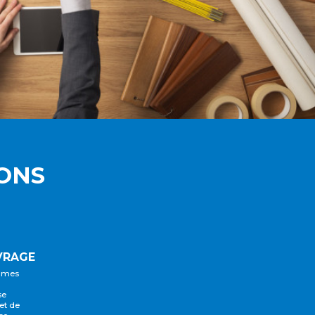
ONS
VRAGE
mmes
se
et de