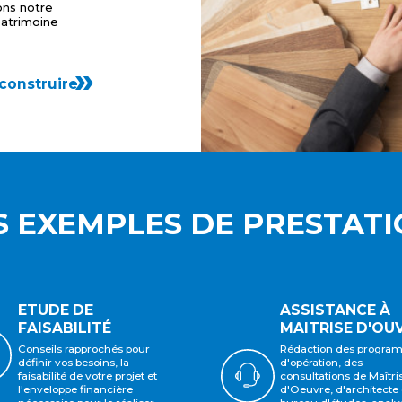
ons notre
patrimoine
construire
 EXEMPLES DE PRESTATI
ETUDE DE
ASSISTANCE À
FAISABILITÉ
MAITRISE D'OU
Conseils rapprochés pour
Rédaction des progra
définir vos besoins, la
d'opération, des
faisabilité de votre projet et
consultations de Maîtri
l'enveloppe financière
d'Oeuvre, d'architecte 