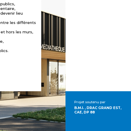
 publics,
mentaire,
devenir lieu
entre les différents
 et hors les murs,
e,
lics.
Projet soutenu par
B.M.I. , DRAC GRAND EST,
CAE, DP 88