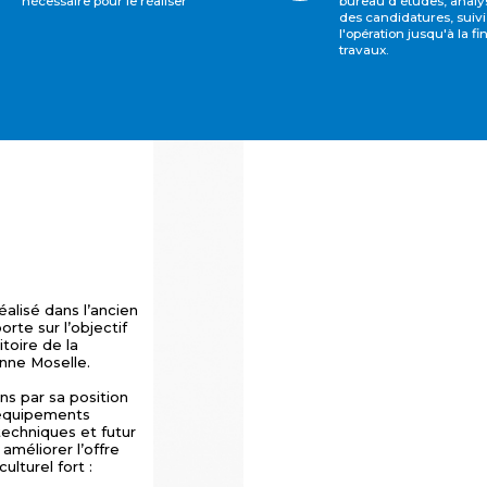
nécessaire pour le réaliser
bureau d'études, analy
des candidatures, suivi
l'opération jusqu'à la fi
travaux.
alisé dans l’ancien
orte sur l’objectif
itoire de la
nne Moselle.
s par sa position
’équipements
 techniques et futur
 améliorer l’offre
ulturel fort :