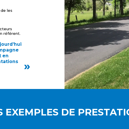
 de les
cteurs
n référent.
jourd’hui
ompagne
t en
ntations
 EXEMPLES DE PRESTATI