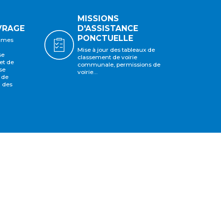
MISSIONS
VRAGE
D'ASSISTANCE
PONCTUELLE
mmes
Mise à jour des tableaux de
se
classement de voirie
et de
communale, permissions de
se
voirie...
 de
n des