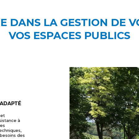
E DANS LA GESTION DE V
VOS ESPACES PUBLICS
 ADAPTÉ
 et
sistance à
des
echniques,
 besoins des