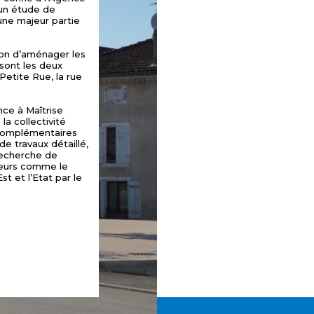
un étude de
d’une majeur partie
tion d’aménager les
sont les deux
 Petite Rue, la rue
ce à Maîtrise
a collectivité
 complémentaires
e travaux détaillé,
recherche de
ceurs comme le
t et l’Etat par le