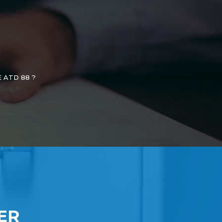
 ATD 88 ?
ER