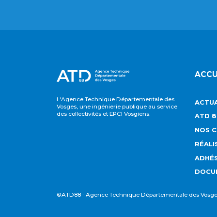
ACCU
L'Agence Technique Départementale des
ACTUA
Vosges, une ingénierie publique au service
des collectivités et EPCI Vosgiens.
ATD 8
NOS 
RÉALI
ADHÉ
DOCU
©ATD88 - Agence Technique Départementale des Vosg