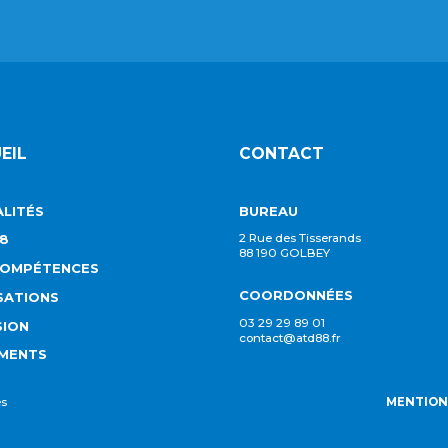
EIL
CONTACT
LITÉS
BUREAU
8
2 Rue des Tisserands
88 190 GOLBEY
COMPÉTENCES
COORDONNÉES
SATIONS
03 29 29 89 01
SION
contact@atd88.fr
MENTS
es
MENTION